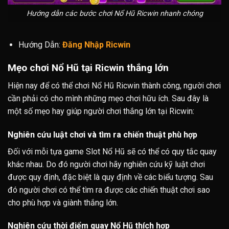
Hướng dẫn các bước chơi Nổ Hũ Ricwin nhanh chóng
Hướng Dẫn:
Đăng Nhập Ricwin
Mẹo chơi Nổ Hũ tại Ricwin thắng lớn
Hiện nay để có thể chơi Nổ Hũ Ricwin thành công, người chơi
cần phải có cho mình những mẹo chơi hữu ích. Sau đây là
một số mẹo hay giúp người chơi thắng lớn tại Ricwin:
Nghiên cứu luật chơi và tìm ra chiến thuật phù hợp
Đối với mỗi tựa game Slot Nổ Hũ sẽ có thể có quy tắc quay
khác nhau. Do đó người chơi hãy nghiên cứu kỹ luật chơi
được quy định, đặc biệt là quy định về các biểu tượng. Sau
đó người chơi có thể tìm ra được các chiến thuật chơi sao
cho phù hợp và giành thắng lớn.
Nghiên cứu thời điểm quay Nổ Hũ thích hợp