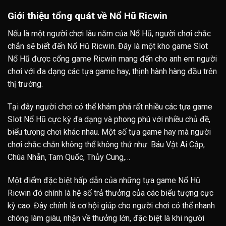
Giới thiệu tổng quát về Nổ Hũ Ricwin
Nếu là một người chơi lâu năm của Nổ Hũ, người chơi chắc
chắn sẽ biết đến Nổ Hũ Ricwin. Đây là một kho game Slot
Nổ Hũ được cổng game Ricwin mang đến cho anh em người
chơi với đa dạng các tựa game hay, thịnh hành hàng đầu trên
thị trường.
Tại đây người chơi có thể khám phá rất nhiều các tựa game
Slot Nổ Hũ cực kỳ đa dạng và phong phú với nhiều chủ đề,
biểu tượng chơi khác nhau. Một số tựa game hay mà người
chơi chắc chắn không thể không thử như: Báu Vật Ai Cập,
Chúa Nhẫn, Tam Quốc, Thủy Cung,…
Một điểm đặc biệt hấp dẫn của những tựa game Nổ Hũ
Ricwin đó chính là hệ số trả thưởng của các biểu tượng cực
kỳ cao. Đây chính là cơ hội giúp cho người chơi có thể nhanh
chóng làm giàu, nhận về thưởng lớn, đặc biệt là khi người