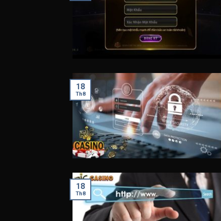
18
Th8
18
Th8