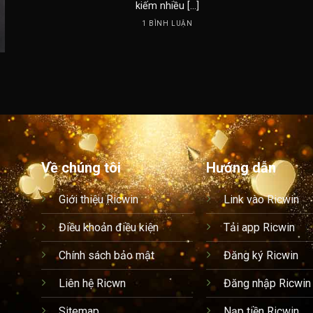
kiếm nhiều [...]
1 BÌNH LUẬN
Về chúng tôi
Hướng dẫn
Giới thiệu Ricwin
Link vào Ricwin
Điều khoản điều kiện
Tải app Ricwin
Chính sách bảo mật
Đăng ký Ricwin
Liên hệ Ricwn
Đăng nhập Ricwin
Sitemap
Nạp tiền Ricwin