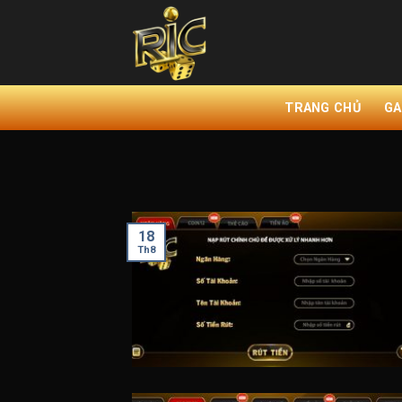
Bỏ
qua
nội
dung
TRANG CHỦ
GA
18
Th8