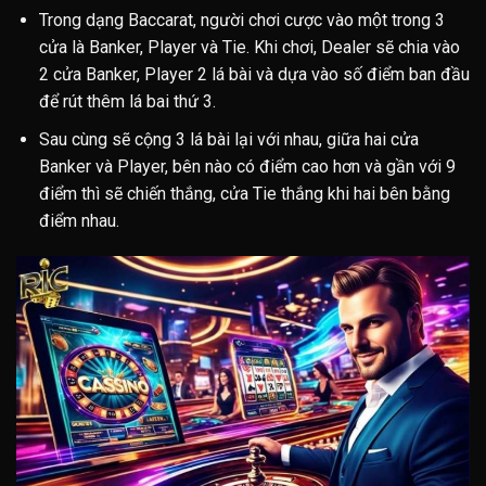
Trong dạng Baccarat, người chơi cược vào một trong 3
cửa là Banker, Player và Tie. Khi chơi, Dealer sẽ chia vào
2 cửa Banker, Player 2 lá bài và dựa vào số điểm ban đầu
để rút thêm lá bai thứ 3.
Sau cùng sẽ cộng 3 lá bài lại với nhau, giữa hai cửa
Banker và Player, bên nào có điểm cao hơn và gần với 9
điểm thì sẽ chiến thắng, cửa Tie thắng khi hai bên bằng
điểm nhau.