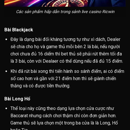
Các sản phẩm hấp dẫn trong sảnh live casino Ricwin
Bài Blackjack
Đây là dạng bài đối kháng tương tự như xì dách, Dealer
sẽ chia cho họ và game thủ mỗi bên 2 lá bài, nếu người
chơi chưa đủ 16 diểm thì bet thủ sẽ phải rút thêm tối đa
là 3 bài, còn với Dealaer có thể dừng nếu đã đủ 15 điểm.
Khi đã rút bài xong thì tiến hành so sánh điểm, ai có điểm
số cao hơn và gần với 21 điểm hơn thì sẽ giành chiến
thắng và có được tiền thưởng.
Bài Long Hổ
Thể loại này cũng theo dạng lựa chọn cửa cược như
Baccarat nhưng cách chơi thậm chí còn đơn giản hơn.
Game thủ sẽ lựa chọn một trong ba cửa là là Long, Hổ