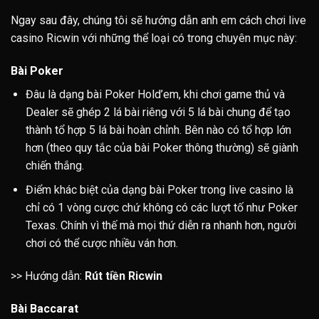
Ngay sau đây, chúng tôi sẽ hướng dẫn anh em cách chơi live
casino Ricwin với những thể loại có trong chuyên mục này:
Bài Poker
Đâu là dạng bài Poker Hold’em, khi chơi game thủ và
Dealer sẽ ghép 2 lá bài riêng với 5 lá bài chung để tạo
thành tổ hợp 5 lá bài hoàn chỉnh. Bên nào có tổ hợp lớn
hơn (theo quy tắc của bài Poker thông thường) sẽ giành
chiến thắng.
Điểm khác biệt của dạng bài Poker trong live casino là
chỉ có 1 vòng cược chứ không có các lượt tố như Poker
Texas. Chính vì thế mà mọi thứ diễn ra nhanh hơn, người
chơi có thể cược nhiều ván hơn.
>> Hướng dẫn:
Rút tiền Ricwin
Bài Baccarat