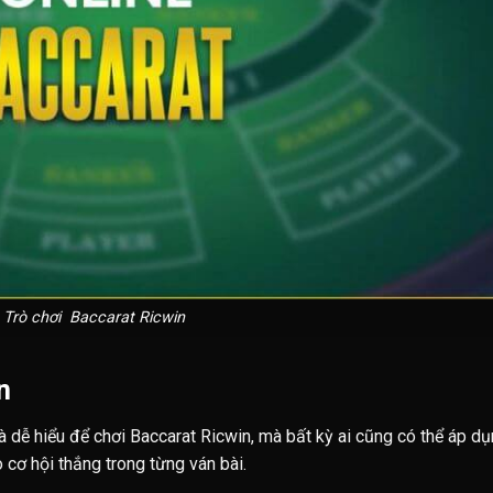
Trò chơi Baccarat Ricwin
n
dễ hiểu để chơi Baccarat Ricwin, mà bất kỳ ai cũng có thể áp dụ
cơ hội thắng trong từng ván bài.