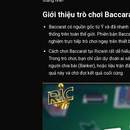
thắng nhé!
Giới thiệu trò chơi Baccar
Baccarat có nguồn gốc từ Ý và đã nhanh c
thống trên toàn thế giới. Phiên bản Bacca
nghiệm trực tiếp trò chơi ngay trên thiết
Cách chơi Baccarat tại Ricwin rất dễ hiể
Trong trò chơi, bạn chỉ cần dự đoán ai s
người chia bài (Banker), hoặc liệu trận đ
quả này và chờ đợi kết quả cuối cùng.