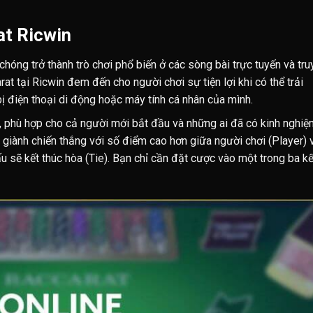
at Ricwin
hóng trở thành trò chơi phổ biến ở các sòng bài trực tuyến và tru
rat tại Ricwin đem đến cho người chơi sự tiện lợi khi có thể trải
 bị điện thoại di động hoặc máy tính cá nhân của mình.
u, phù hợp cho cả người mới bắt đầu và những ai đã có kinh nghiệ
ẽ giành chiến thắng với số điểm cao hơn giữa người chơi (Player) 
ấu sẽ kết thúc hòa (Tie). Bạn chỉ cần đặt cược vào một trong ba kế