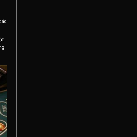
các
ật
ng