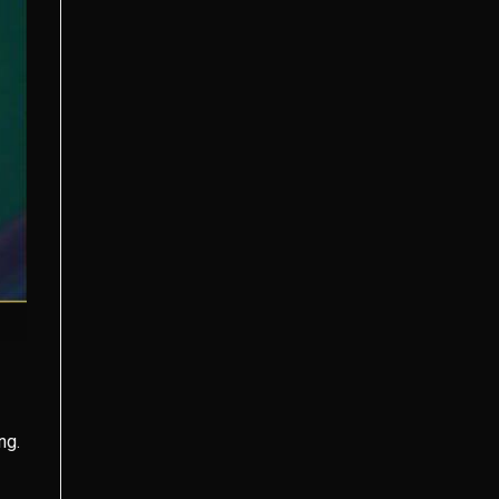
Cá
Đạt
Cược
Chiến
Thể
Thắng
Thao
Ricwin
–
Sân
Chơi
Lý
Tưởng
Cho
Mọi
Game
Thủ
ng.