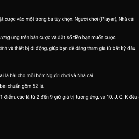
ặt cược vào một trong ba tùy chọn: Người chơi (Player), Nhà cái
tương ứng trên bàn cược và đặt số tiền bạn muốn cược.
ính và thiết bị di động, giúp bạn dễ dàng tham gia từ bất kỳ đâu.
ai lá bài cho mỗi bên: Người chơi và Nhà cái.
 bài chuẩn gồm 52 lá.
ị 1 điểm, các lá từ 2 đến 9 giữ giá trị tương ứng, và 10, J, Q, K đều