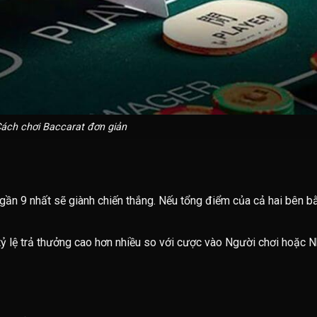
ách chơi Baccarat đơn giản
 gần 9 nhất sẽ giành chiến thắng. Nếu tổng điểm của cả hai bên b
ỷ lệ trả thưởng cao hơn nhiều so với cược vào Người chơi hoặc 