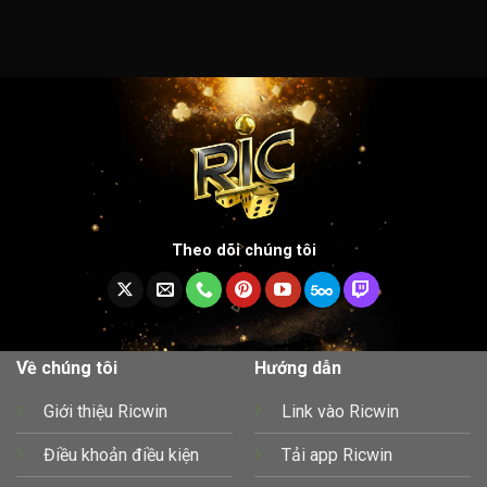
Người chơi có thể vào địa chỉ này bằng một trong những
đường link dưới đây:
Link tải cổng game Ricwin dành cho máy tính, PC: Tại
Đây
Link tải cổng game Ricwin dành cho điện thoại IOS:
Tại Đây
Link tải cổng game Ricwin dành cho máy tính
Android: Tại Đây
Theo dõi chúng tôi
Người chơi hãy click vào những đường link ở trên để
đến cổng game Ricwin chính chủ. Bởi lẽ hiện nay trên thị
trường, tình trạng giả mạo đang diễn ra tràn lan. Nếu
chẳng may bạn vào phải những địa chỉ giả mạo cổng
Về chúng tôi
Hướng dẫn
game Ricwin thì rất dễ gặp phải những rủi ro không
Giới thiệu Ricwin
Link vào Ricwin
đáng có.
Điều khoản điều kiện
Tải app Ricwin
Những điểm nổi bật của cổng game Ricwin