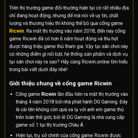
Trên thị trường game đổi thưởng hiện tại có rất nhiều địa
chỉ đang hoạt động, nhưng để mà nói về uy tín, chất
lượng và thương hiệu thì không thể bỏ qua cổng game
Ricwin
. Ra mắt thị trường vào năm 2018, đến nay cổng
game Ricwin đã có hơn 6 năm hoạt động và thu hút
được hàng triệu game thủ tham gia. Vậy tại sân chơi này
có những điểm gì nổi bật, hệ thống sản phẩm và dịch vụ
tại sân chơi này ra sao? Hãy cùng Ricwin.online tìm hiểu
trong bài viết dưới đây nhé!
Giới thiệu chung về cổng game Ricwin
Cổng game
Ricwin
lần đầu tiên ra mắt thị trường vào
tháng 4 năm 2018 bởi nhà phát hành DG Gaming. Đây
là cái tên không còn quá xa lạ với anh em game thủ
trên toàn thế giới, bởi lẽ DG Gaming là nhà cung cấp
game số 1 tại thị trường Châu Á.
Hiện tại, trụ sở chính của cổng game Ricwin được