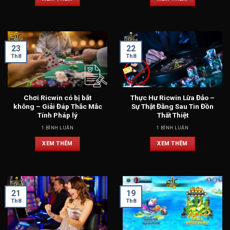
Ricwin – game bài đổi thưởng triệu đô
Cổng game Ricwin tại thị trường Việt Nam
23
22
Chỉ một thời ngắn sau khi ra mắt, cổng game
Ricwin
đã
Th8
Th8
ngay lập tức gia nhập thị trường Việt Nam. Và sau 6 năm
hoạt động, họ đã trở thành một ông lớn thực thụ của sân
chơi đổi thưởng trực tuyến. Dưới đây là những thống kê
Chơi Ricwin có bị bắt
Thực Hư Ricwin Lừa Đảo –
về sự phát triển vượt bậc của địa chỉ nay qua từng năm:
không – Giải Đáp Thắc Mắc
Sự Thật Đằng Sau Tin Đồn
Tính Pháp lý
Thất Thiệt
2019
2020
2021
2022
2023
1 BÌNH LUẬN
1 BÌNH LUẬN
Thành
1.2
1.8
2.1
2.75
XEM THÊM
XEM THÊM
3.1 triệu
viên
triệu
triệu
triệu
triệu
Doanh
120 tỷ
200 tỷ
240 tỷ
280 tỷ
315 tỷ
thu
đồng
đồng
đồng
đồng
đồng
21
19
Thị phần
1.9%
2.5%
3.0%
4.45%
7.2%
Th8
Th8
1.8
2.8
3.35
Giá trị
2 triệu
3 triệu
triệu
triệu
triệu
website
USD
USD