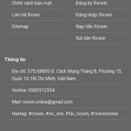
Chính sách bảo mật
Đăng ký Ricwin
Để có thể thu hút được lượng lớn bet thủ tham gia trải
nghiệm, đương nhiên cổng game sẽ phải có những ưu
Liên hệ Ricwn
Đăng nhập Ricwin
điểm nổi bật. Trong hơn 6 năm hoạt động,
Ricwin
đã
Sitemap
Nạp tiền Ricwin
xây dựng được những giá trị tuyệt vơi đủ để thuyết phục
cả những game thủ khó tính nhất:
Rút tiền Ricwin
Thiết kế đẹp mắt
Có thể nói rằng, cổng game
Ricwin
đã gây được ấn
Thông tin
tượng với game thủ ngay từ cái nhìn đầu tiên. Logo
Địa chỉ: 575/68BIS Đ. Cách Mạng Tháng 8, Phường 15,
được lấy cảm hứng từ những viên xúc xắc và các lá
Quận 10, Hồ Chí Minh, Việt Nam.
bài để tạo thành một hình ảnh mang tính biểu tượng
cao.
Hotline: 0583912554
Game màu được sử dụng chủ đạo cũng là màu đen
Mail:
ricwin.online@gmail.com
thẫm và màu vàng, điều này làm nổi bật lên những
sảnh chơi mà họ đang có. Đặc biệt, hình ảnh và hiệu
Hastag: #ricwin, #ric_win, #tải_ricwin, #ricwinonline
ứng trong đây còn được thiết kế theo dạng 4D
chuyển động ảo cực kỳ đẹp mắt.