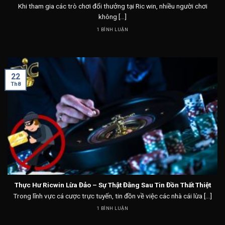
Khi tham gia các trò chơi đổi thưởng tại Ric win, nhiều người chơi
không [...]
1 BÌNH LUẬN
22
Th8
Thực Hư Ricwin Lừa Đảo – Sự Thật Đằng Sau Tin Đồn Thất Thiệt
Trong lĩnh vực cá cược trực tuyến, tin đồn về việc các nhà cái lừa [...]
1 BÌNH LUẬN