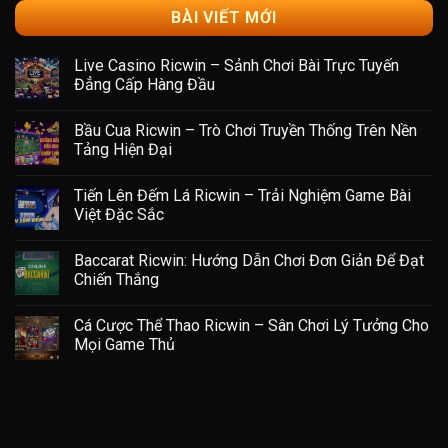
BÀI VIẾT MỚI
Live Casino Ricwin – Sảnh Chơi Bài Trực Tuyến
Đẳng Cấp Hàng Đầu
Không
có
Bầu Cua Ricwin – Trò Chơi Truyền Thống Trên Nền
bình
luận
Tảng Hiện Đại
ở
Live
Không
Casino
có
Tiến Lên Đếm Lá Ricwin – Trải Nghiệm Game Bài
Ricwin
bình
–
luận
Việt Đặc Sắc
Sảnh
ở
Chơi
Bầu
Không
Bài
Cua
có
Baccarat Ricwin: Hướng Dẫn Chơi Đơn Giản Để Đạt
Trực
Ricwin
bình
Tuyến
–
luận
Chiến Thắng
Đẳng
Trò
ở
Cấp
Chơi
Tiến
Không
Hàng
Truyền
Lên
có
Cá Cược Thể Thao Ricwin – Sân Chơi Lý Tưởng Cho
Đầu
Thống
Đếm
bình
Trên
Lá
luận
Mọi Game Thủ
Nền
Ricwin
ở
Tảng
–
Baccarat
Không
Hiện
Trải
Ricwin:
có
Đại
Nghiệm
Hướng
bình
Game
Dẫn
luận
Bài
Chơi
ở
Việt
Đơn
Cá
Đặc
Giản
Cược