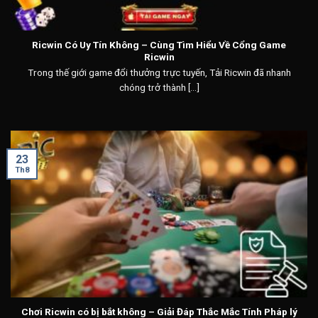
Ricwin Có Uy Tín Không – Cùng Tìm Hiểu Về Cổng Game
Ricwin
Trong thế giới game đổi thưởng trực tuyến, Tải Ricwin đã nhanh
chóng trở thành [...]
23
Th8
Chơi Ricwin có bị bắt không – Giải Đáp Thắc Mắc Tính Pháp lý